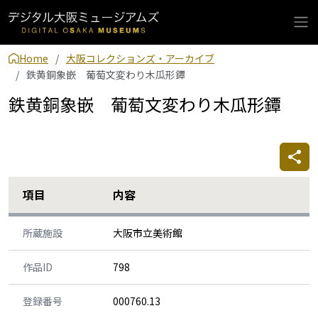
Home
大阪コレクションズ・アーカイブ
鉄黄銅象嵌 葡萄文変わり木瓜形鐔
鉄黄銅象嵌 葡萄文変わり木瓜形鐔
項目
内容
所蔵施設
大阪市立美術館
作品ID
798
登録番号
000760.13