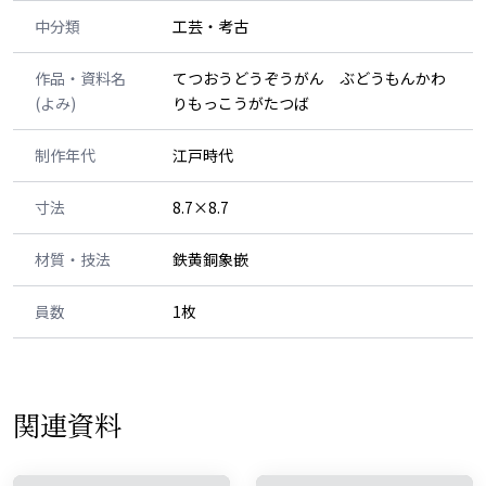
中分類
工芸・考古
作品・資料名
てつおうどうぞうがん ぶどうもんかわ
(よみ)
りもっこうがたつば
制作年代
江戸時代
寸法
8.7×8.7
材質・技法
鉄黄銅象嵌
員数
1枚
関連資料