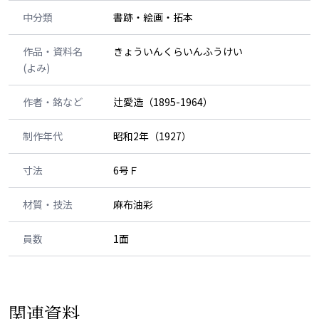
中分類
書跡・絵画・拓本
作品・資料名
きょういんくらいんふうけい
(よみ)
作者・銘など
辻愛造（1895-1964）
制作年代
昭和2年（1927）
寸法
6号Ｆ
材質・技法
麻布油彩
員数
1面
関連資料