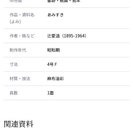
中分類
書跡・絵画・拓本
作品・資料名
あみすき
(よみ)
作者・銘など
辻愛造（1895-1964）
制作年代
昭和期
寸法
4号Ｆ
材質・技法
麻布油彩
員数
1面
関連資料