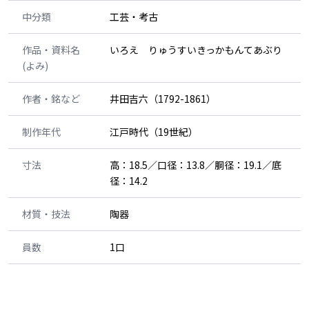
中分類
工芸・考古
作品・資料名
いろえ りゅうすいきっかもんてあぶり
(よみ)
作者・銘など
井田吉六（1792-1861）
制作年代
江戸時代（19世紀）
寸法
高：18.5／口径：13.8／胴径：19.1／底
径：14.2
材質・技法
陶器
員数
1口