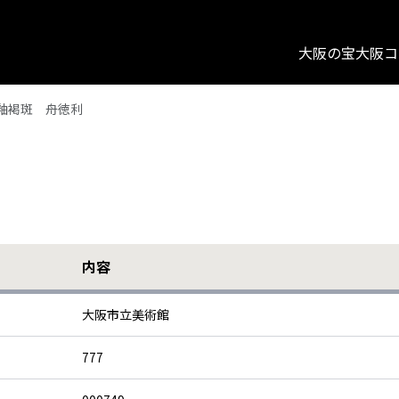
大阪の宝
大阪コ
釉褐斑 舟徳利
内容
大阪市立美術館
777