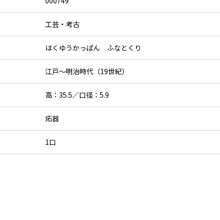
000749
工芸・考古
はくゆうかっぱん ふなとくり
江戸～明治時代（19世紀）
高：35.5／口径：5.9
炻器
1口