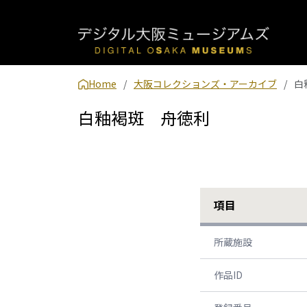
Home
大阪コレクションズ・アーカイブ
白
白釉褐斑 舟徳利
項目
所蔵施設
作品ID