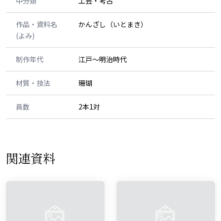
中分類
工芸・考古
作品・資料名
かんざし（いとまき）
(よみ)
制作年代
江戸～明治時代
材質・技法
珊瑚
員数
2本1対
関連資料