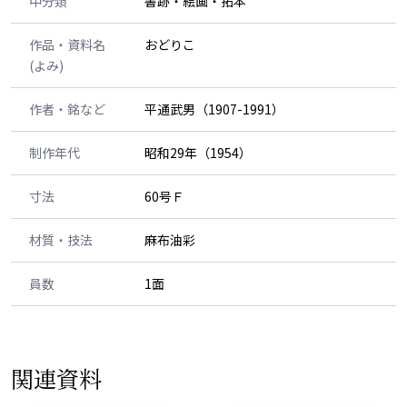
中分類
書跡・絵画・拓本
作品・資料名
おどりこ
(よみ)
作者・銘など
平通武男（1907-1991）
制作年代
昭和29年（1954）
寸法
60号Ｆ
材質・技法
麻布油彩
員数
1面
関連資料