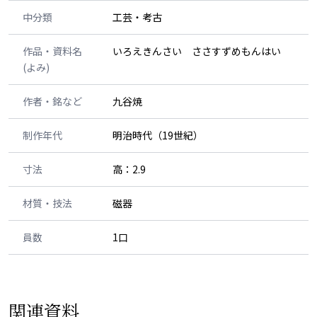
中分類
工芸・考古
作品・資料名
いろえきんさい ささすずめもんはい
(よみ)
作者・銘など
九谷焼
制作年代
明治時代（19世紀）
寸法
高：2.9
材質・技法
磁器
員数
1口
関連資料