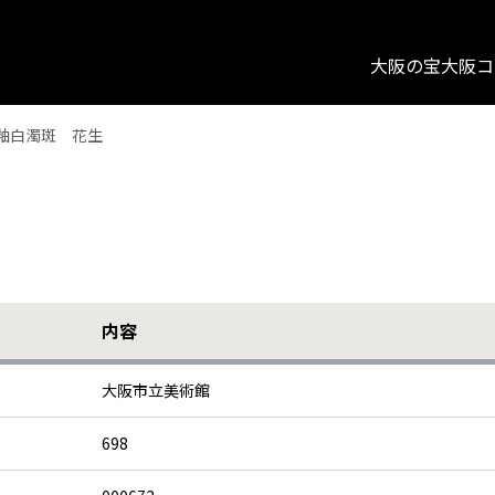
大阪の宝
大阪コ
釉白濁斑 花生
内容
大阪市立美術館
698