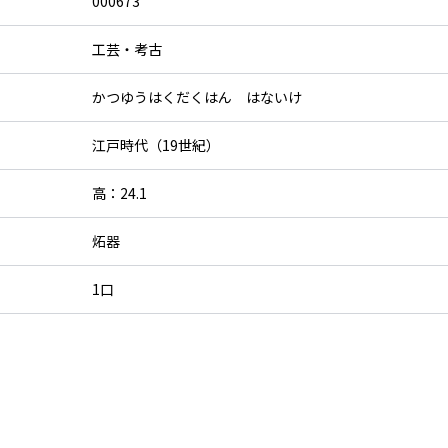
000673
工芸・考古
かつゆうはくだくはん はないけ
江戸時代（19世紀）
高：24.1
炻器
1口