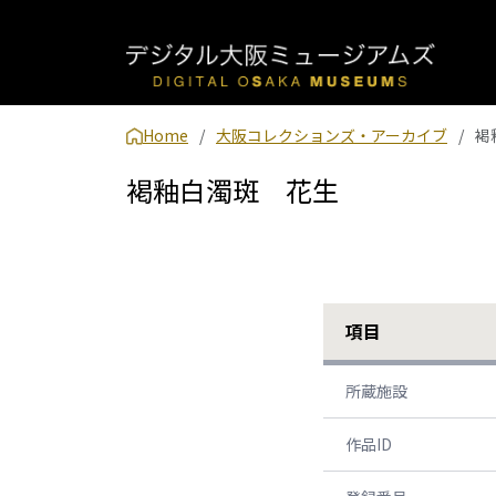
Home
大阪コレクションズ・アーカイブ
褐
褐釉白濁斑 花生
項目
所蔵施設
作品ID