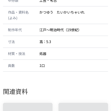
中分類
工芸・考古
作品・資料名
かつゆう たいかいちゃいれ
(よみ)
制作年代
江戸～明治時代（19世紀）
寸法
高：5.3
材質・技法
炻器
員数
1口
関連資料