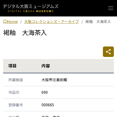
Home
大阪コレクションズ・アーカイブ
褐釉 大海茶入
褐釉 大海茶入
項目
内容
所蔵施設
大阪市立美術館
作品ID
690
登録番号
000665