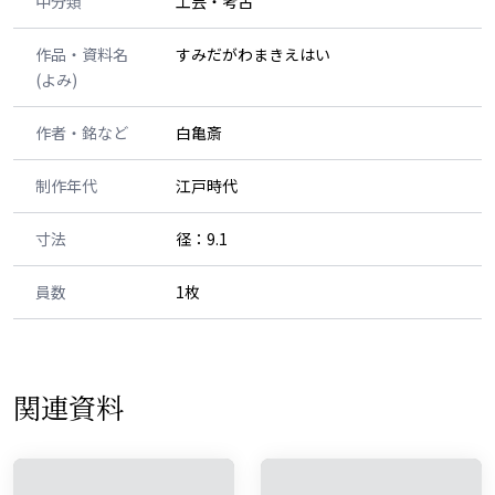
中分類
工芸・考古
作品・資料名
すみだがわまきえはい
(よみ)
作者・銘など
白亀斎
制作年代
江戸時代
寸法
径：9.1
員数
1枚
関連資料