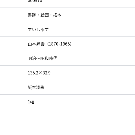
000570
書跡・絵画・拓本
すいしゃず
山本昇雲（1870-1965）
明治～昭和時代
135.2×32.9
紙本淡彩
1幅