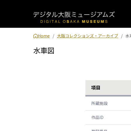
Home
大阪コレクションズ・アーカイブ
水
水車図
項目
所蔵施設
作品ID