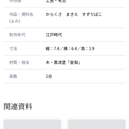
中分類
工芸・考古
作品・資料名
からくさ まきえ すずりばこ
(よみ)
制作年代
江戸時代
寸法
縦：7.4／横：6.4／高：1.9
材質・技法
木・黒漆塗「金梨」
員数
1合
関連資料