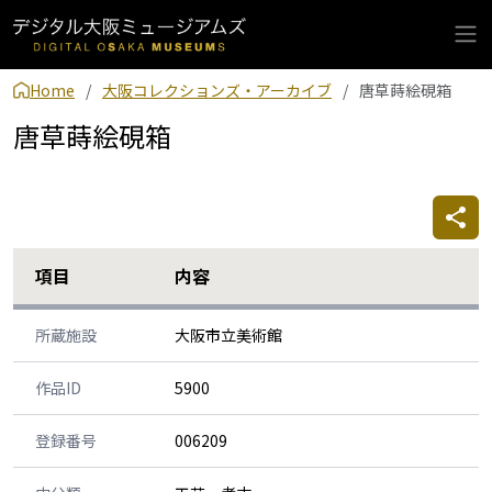
Home
大阪コレクションズ・アーカイブ
唐草蒔絵硯箱
唐草蒔絵硯箱
項目
内容
所蔵施設
大阪市立美術館
作品ID
5900
登録番号
006209