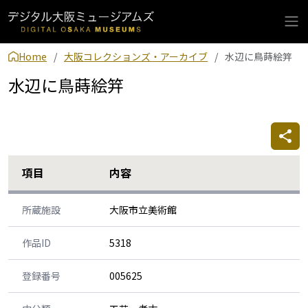
Home
大阪コレクションズ・アーカイブ
水辺に鳥蒔絵笄
水辺に鳥蒔絵笄
項目
内容
所蔵施設
大阪市立美術館
作品ID
5318
登録番号
005625