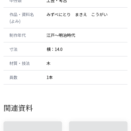
中分類
工芸・考古
作品・資料名
みずべにとり まきえ こうがい
(よみ)
制作年代
江戸～明治時代
寸法
横：14.0
材質・技法
木
員数
1本
関連資料