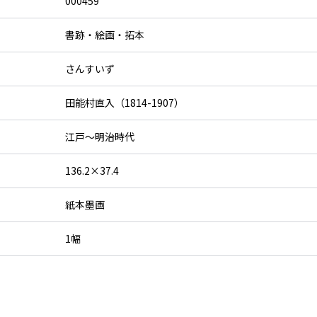
000459
書跡・絵画・拓本
さんすいず
田能村直入（1814-1907）
江戸～明治時代
136.2×37.4
紙本墨画
1幅