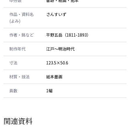
中分類
書跡・絵画・拓本
作品・資料名
さんすいず
(よみ)
作者・銘など
平野五岳（1811-1893）
制作年代
江戸～明治時代
寸法
123.5×50.6
材質・技法
紙本墨画
員数
1幅
関連資料