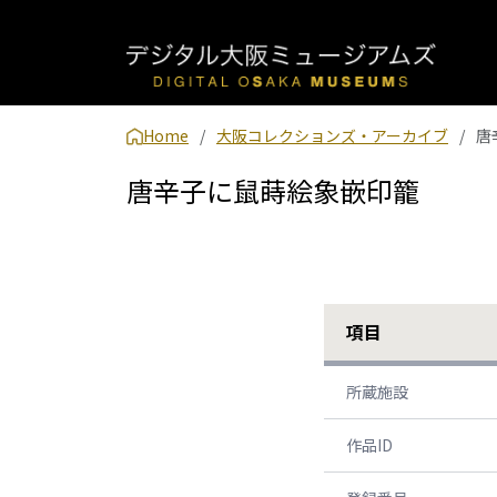
Home
大阪コレクションズ・アーカイブ
唐
唐辛子に鼠蒔絵象嵌印籠
項目
所蔵施設
作品ID