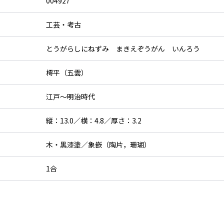
004927
工芸・考古
とうがらしにねずみ まきえぞうがん いんろう
樗平（五雲）
江戸～明治時代
縦：13.0／横：4.8／厚さ：3.2
木・黒漆塗／象嵌（陶片，珊瑚）
1合