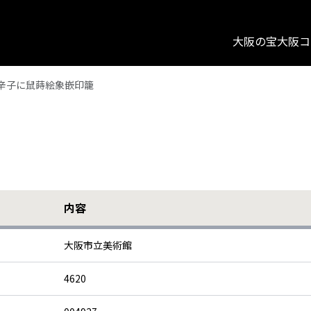
大阪の宝
大阪コ
辛子に鼠蒔絵象嵌印籠
内容
大阪市立美術館
4620