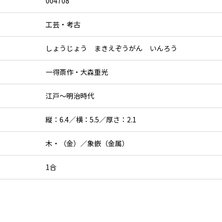
004708
工芸・考古
しょうじょう まきえぞうがん いんろう
一得斎作・大森重光
江戸～明治時代
縦：6.4／横：5.5／厚さ：2.1
木・（金）／象嵌（金属）
1合