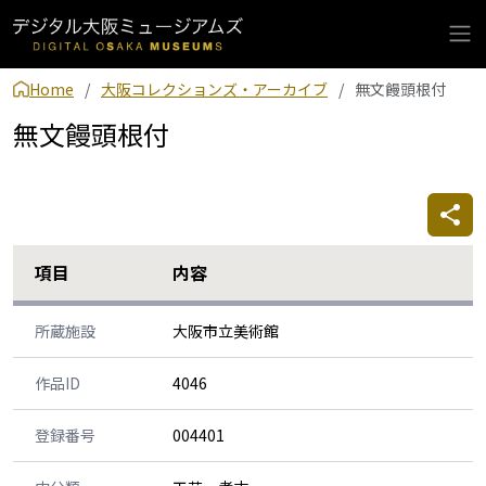
Home
大阪コレクションズ・アーカイブ
無文饅頭根付
無文饅頭根付
項目
内容
所蔵施設
大阪市立美術館
作品ID
4046
登録番号
004401