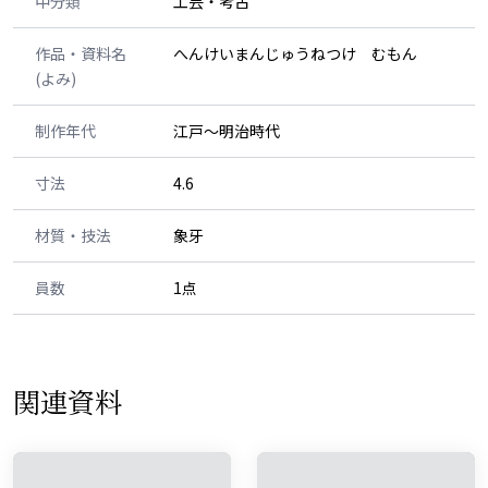
中分類
工芸・考古
作品・資料名
へんけいまんじゅうねつけ むもん
(よみ)
制作年代
江戸～明治時代
寸法
4.6
材質・技法
象牙
員数
1点
関連資料