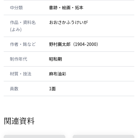
中分類
書跡・絵画・拓本
作品・資料名
おおさかふうけいが
(よみ)
作者・銘など
野村廣太郎（1904-2000）
制作年代
昭和期
材質・技法
麻布油彩
員数
1面
関連資料