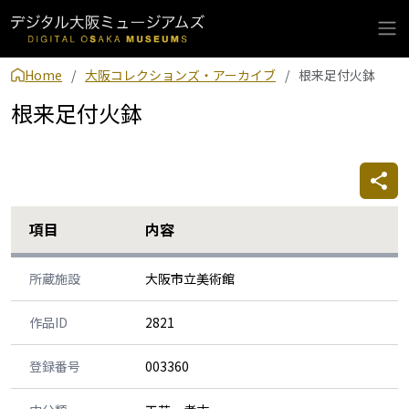
Home
大阪コレクションズ・アーカイブ
根来足付火鉢
根来足付火鉢
項目
内容
所蔵施設
大阪市立美術館
作品ID
2821
登録番号
003360