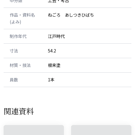
中分類
工芸・考古
作品・資料名
ねごろ あしつきひばち
(よみ)
制作年代
江戸時代
寸法
54.2
材質・技法
根来塗
員数
1本
関連資料