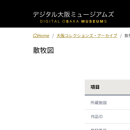
Home
大阪コレクションズ・アーカイブ
散
散牧図
項目
所蔵施設
作品ID