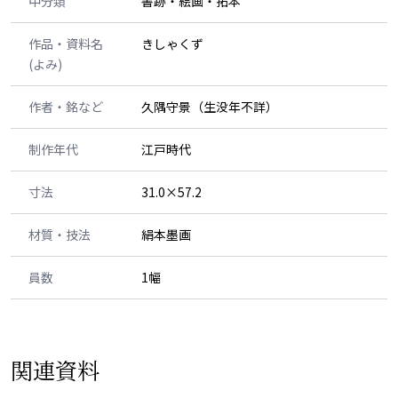
中分類
書跡・絵画・拓本
作品・資料名
きしゃくず
(よみ)
作者・銘など
久隅守景（生没年不詳）
制作年代
江戸時代
寸法
31.0×57.2
材質・技法
絹本墨画
員数
1幅
関連資料