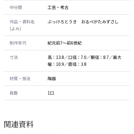
中分類
工芸・考古
作品・資料名
ぶっけろとうき おるぺがたみずさし
(よみ)
制作年代
紀元前7～前6世紀
寸法
高：13.8／口径：7.0／胴径：8.7／最大
幅：10.9／底径：3.8
材質・技法
陶器
員数
1口
関連資料