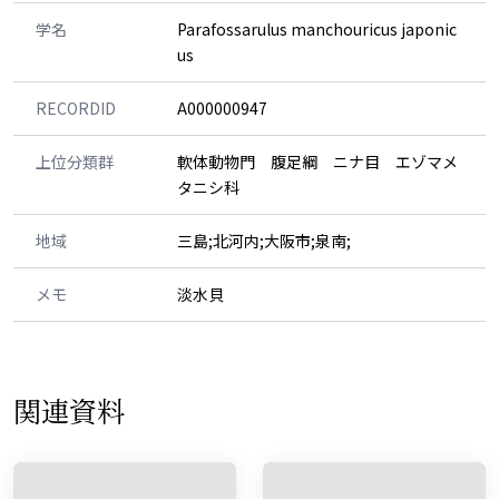
学名
Parafossarulus manchouricus japonic
us
RECORDID
A000000947
上位分類群
軟体動物門 腹足綱 ニナ目 エゾマメ
タニシ科
地域
三島;北河内;大阪市;泉南;
メモ
淡水貝
関連資料