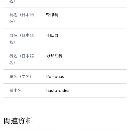
名）
綱名（日本語
軟甲綱
名）
目名（日本語
十脚目
名）
科名（日本語
ガザミ科
名）
属名（学名）
Portunus
種小名
hastatoides
関連資料