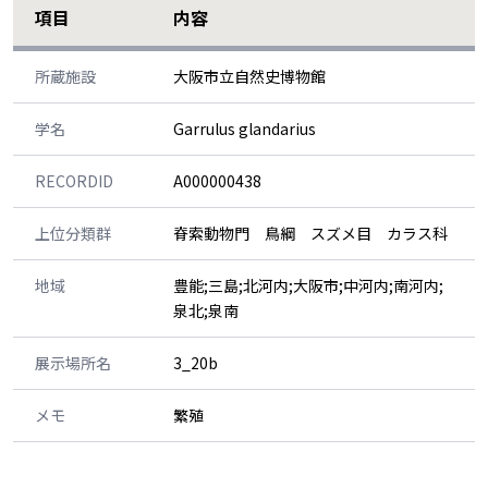
項目
内容
所蔵施設
大阪市立自然史博物館
学名
Garrulus glandarius
RECORDID
A000000438
上位分類群
脊索動物門 鳥綱 スズメ目 カラス科
地域
豊能;三島;北河内;大阪市;中河内;南河内;
泉北;泉南
展示場所名
3_20b
メモ
繁殖