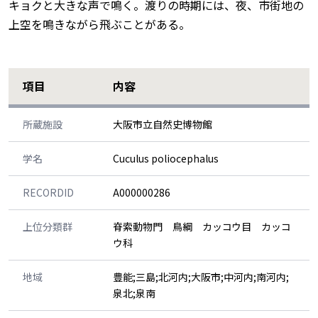
キョクと大きな声で鳴く。渡りの時期には、夜、市街地の
上空を鳴きながら飛ぶことがある。
項目
内容
所蔵施設
大阪市立自然史博物館
学名
Cuculus poliocephalus
RECORDID
A000000286
上位分類群
脊索動物門 鳥綱 カッコウ目 カッコ
ウ科
地域
豊能;三島;北河内;大阪市;中河内;南河内;
泉北;泉南