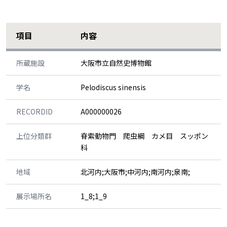
項目
内容
所蔵施設
大阪市立自然史博物館
学名
Pelodiscus sinensis
RECORDID
A000000026
上位分類群
脊索動物門 爬虫綱 カメ目 スッポン
科
地域
北河内;大阪市;中河内;南河内;泉南;
展示場所名
1_8;1_9