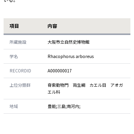
項目
内容
所蔵施設
大阪市立自然史博物館
学名
Rhacophorus arboreus
RECORDID
A000000017
上位分類群
脊索動物門 両生綱 カエル目 アオガ
エル科
地域
豊能;三島;南河内;