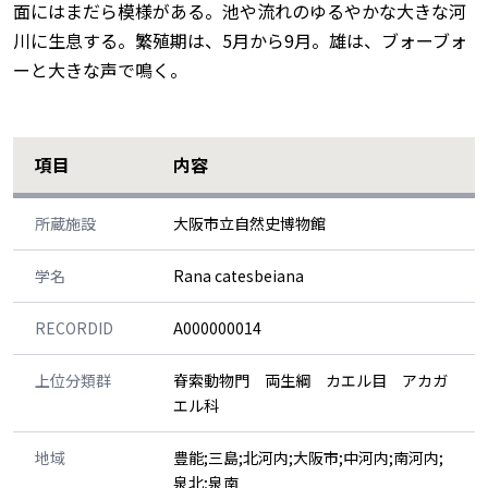
面にはまだら模様がある。池や流れのゆるやかな大きな河
川に生息する。繁殖期は、5月から9月。雄は、ブォーブォ
ーと大きな声で鳴く。
項目
内容
所蔵施設
大阪市立自然史博物館
学名
Rana catesbeiana
RECORDID
A000000014
上位分類群
脊索動物門 両生綱 カエル目 アカガ
エル科
地域
豊能;三島;北河内;大阪市;中河内;南河内;
泉北;泉南