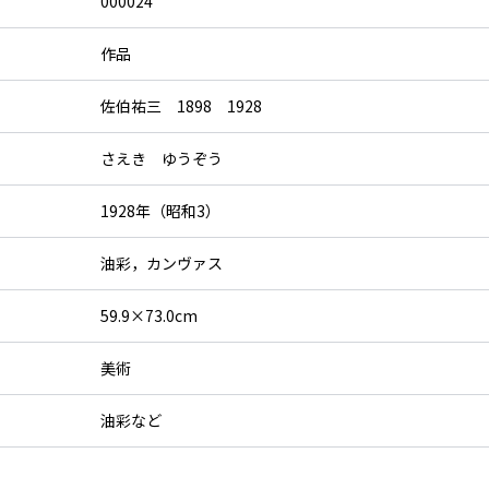
000024
作品
佐伯祐三 1898 1928
さえき ゆうぞう
1928年（昭和3）
油彩，カンヴァス
59.9×73.0cm
美術
油彩など