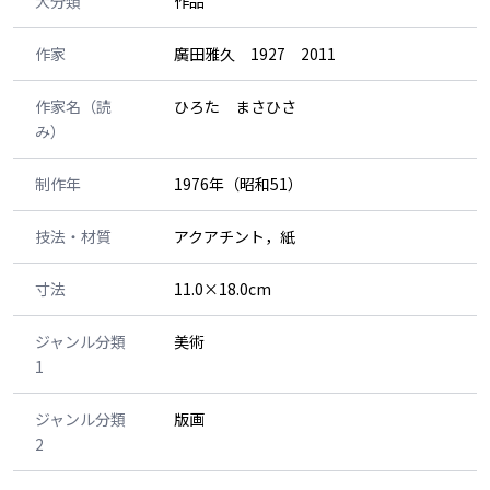
大分類
作品
作家
廣田雅久 1927 2011
作家名（読
ひろた まさひさ
み）
制作年
1976年（昭和51）
技法・材質
アクアチント，紙
寸法
11.0×18.0cm
ジャンル分類
美術
1
ジャンル分類
版画
2