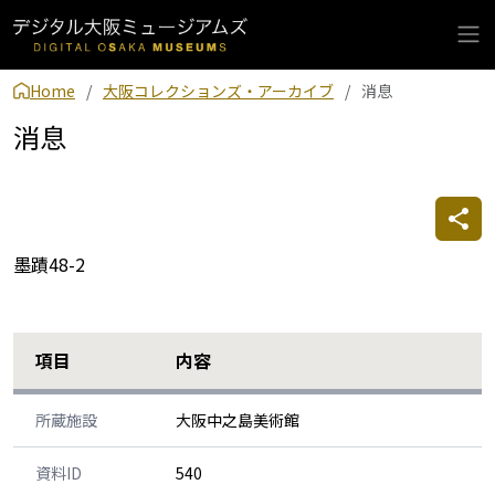
Home
大阪コレクションズ・アーカイブ
消息
消息
墨蹟48-2
項目
内容
所蔵施設
大阪中之島美術館
資料ID
540