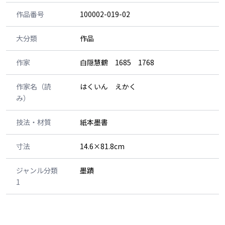
作品番号
100002-019-02
大分類
作品
作家
白隠慧鶴 1685 1768
作家名（読
はくいん えかく
み）
技法・材質
紙本墨書
寸法
14.6×81.8cm
ジャンル分類
墨蹟
1