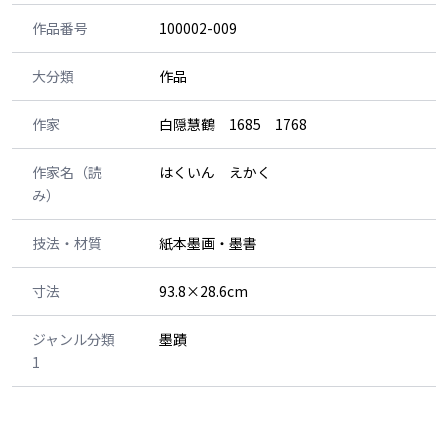
作品番号
100002-009
大分類
作品
作家
白隠慧鶴 1685 1768
作家名（読
はくいん えかく
み）
技法・材質
紙本墨画・墨書
寸法
93.8×28.6cm
ジャンル分類
墨蹟
1