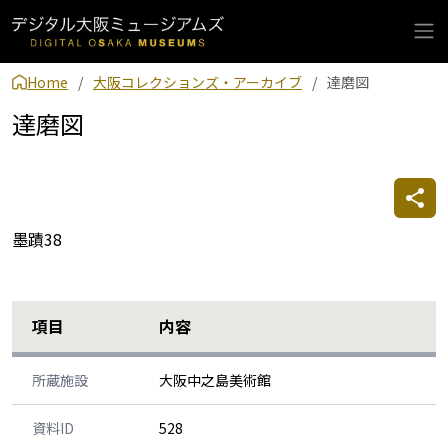
Home
大阪コレクションズ・アーカイブ
達磨図
達磨図
墨蹟38
項目
内容
所蔵施設
大阪中之島美術館
資料ID
528