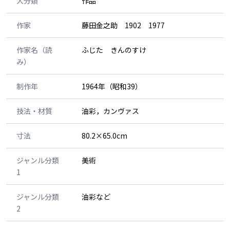
大分類
作品
作家
藤田金之助 1902 1977
作家名（読
ふじた きんのすけ
み）
制作年
1964年（昭和39）
技法・材質
油彩，カンヴァス
寸法
80.2×65.0cm
ジャンル分類
美術
1
ジャンル分類
油彩など
2