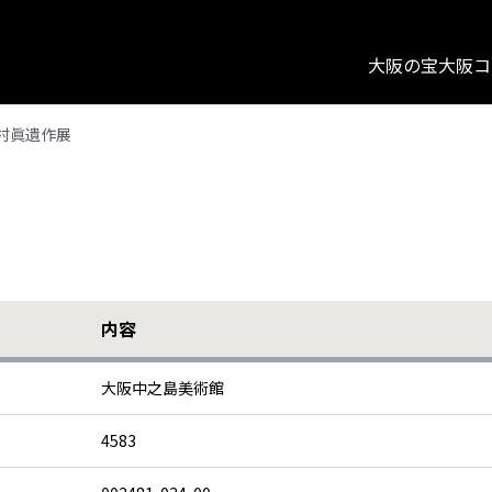
大阪の宝
大阪コ
村眞遺作展
内容
大阪中之島美術館
4583