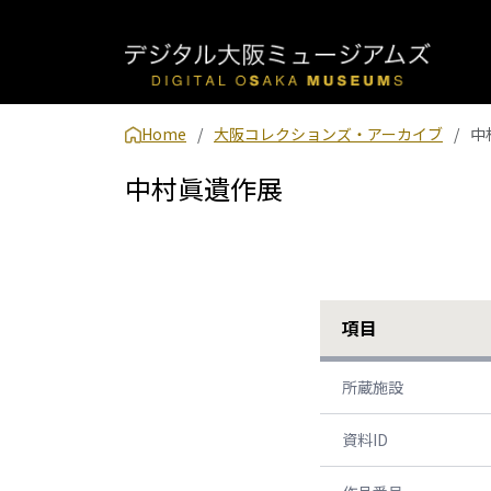
Home
大阪コレクションズ・アーカイブ
中
中村眞遺作展
項目
所蔵施設
資料ID