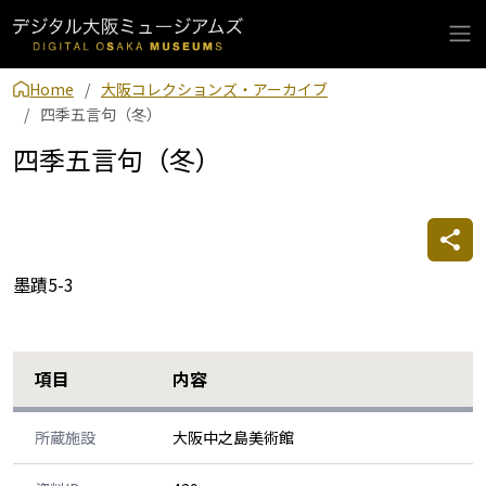
Home
大阪コレクションズ・アーカイブ
四季五言句（冬）
四季五言句（冬）
墨蹟5-3
項目
内容
所蔵施設
大阪中之島美術館