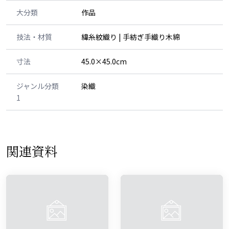
大分類
作品
技法・材質
緯糸紋織り | 手紡ぎ手織り木綿
寸法
45.0×45.0cm
ジャンル分類
染織
1
関連資料