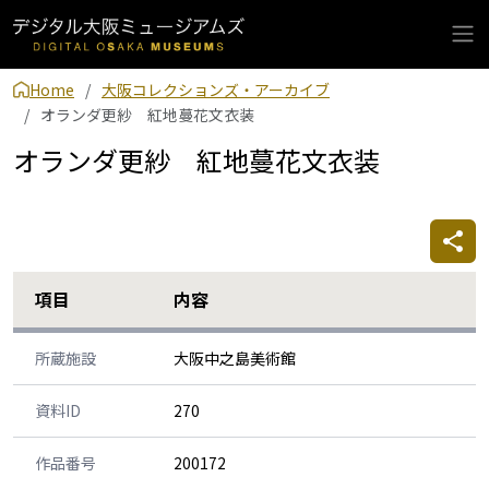
Home
大阪コレクションズ・アーカイブ
オランダ更紗 紅地蔓花文衣装
オランダ更紗 紅地蔓花文衣装
項目
内容
所蔵施設
大阪中之島美術館
資料ID
270
作品番号
200172