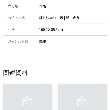
大分類
作品
技法・材質
緯糸紋織り 縞 | 絹 金糸
寸法
160.0×85.5cm
ジャンル分類
染織
1
関連資料