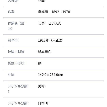
大分類
作品
作家
島成園 1892 1970
作家名（読
しま せいえん
み）
制作年
1913年（大正2）
技法・材質
絹本着色
員数・形状
額
寸法
142.0×284.0cm
ジャンル分類
美術
1
ジャンル分類
日本画