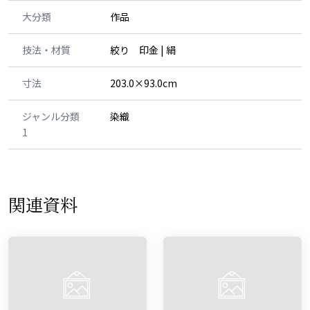
大分類
作品
技法・材質
絞り 印金 | 絹
寸法
203.0×93.0cm
ジャンル分類
染織
1
関連資料