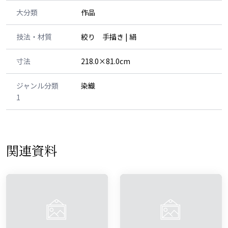
大分類
作品
技法・材質
絞り 手描き | 絹
寸法
218.0×81.0cm
ジャンル分類
染織
1
関連資料