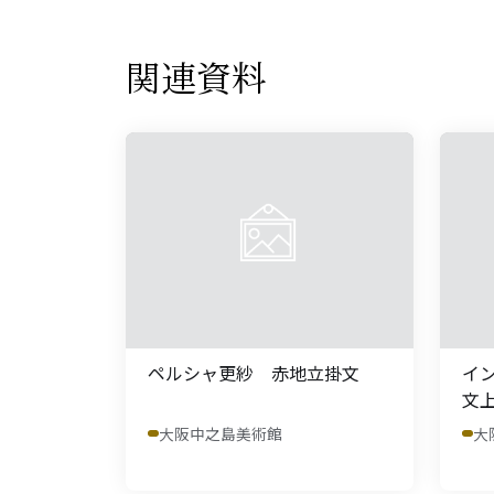
関連資料
ペルシャ更紗 赤地立掛文
イ
文
大阪中之島美術館
大