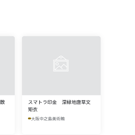
散
スマトラ印金 深緑地唐草文
矩衣
大阪中之島美術館