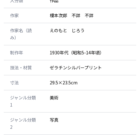
大分類
作品
作家
榎本次郎 不詳 不詳
作家名（読
えのもと じろう
み）
制作年
1930年代（昭和5-14年頃）
技法・材質
ゼラチンシルバープリント
寸法
29.5×23.5cm
ジャンル分類
美術
1
ジャンル分類
写真
2