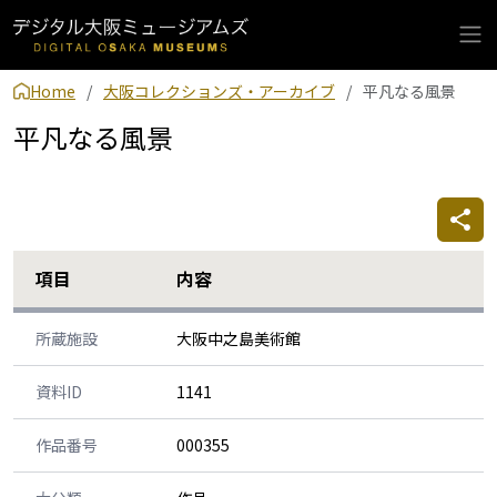
Home
大阪コレクションズ・アーカイブ
平凡なる風景
平凡なる風景
項目
内容
所蔵施設
大阪中之島美術館
資料ID
1141
作品番号
000355