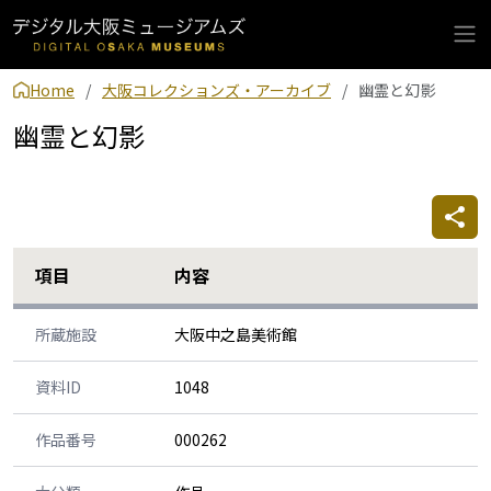
Home
大阪コレクションズ・アーカイブ
幽霊と幻影
幽霊と幻影
項目
内容
所蔵施設
大阪中之島美術館
資料ID
1048
作品番号
000262